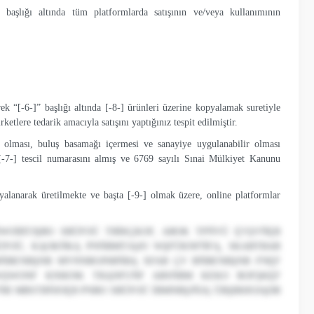
 başlığı altında tüm platformlarda satışının ve/veya kullanımının
rek “
[-6-]
” başlığı altında
[-8-]
ürünleri üzerine kopyalamak suretiyle
ketlere tedarik amacıyla satışını yaptığınız tespit edilmiştir.
i olması, buluş basamağı içermesi ve sanayiye uygulanabilir olması
[-7-]
tescil numarasını almış ve 6769 sayılı Sınai Mülkiyet Kanunu
pyalanarak üretilmekte ve başta
[-9-]
olmak üzere,
online platformlar
ŃWOİBTJŞBO SBÜFOÜ TBİKÇKOF, ABOK TPŃVÜ ĘVŞVŃĘB
BÜFOÜ, KĄOKŃKĄ PNŃBMTJĄJO WŞFÜKNFŃFĄ, SKABTBAB
BŃBENBŞNB MVNNBOJNBŃBĄ XFAB ÇV BŃBENBŞNB FNĘF
WŞWONF KNIKNK TRĄNFUŃF ABSŃBM KEKO ROFŞKĘF
ŃB MBSTBŃJOĘB PNBO SBÜFOÜ İBMNBŞJŃJĄ ÜBŞBHJOJĄDB