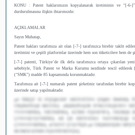
KONU : Patent haklarımızın kopyalanarak üretiminin ve “
[-6-]
”
durdurulmasına ilişkin ihtarımızdır.
AÇIKLAMALAR
Sayın Muhatap,
Patent hakları tarafımıza ait olan
[-7-]
tarafınızca birebir taklit edile
üretimini ve çeşitli platformlar üzerinde hem son tüketicilere hem de şir
[-7-]
patenti, Türkiye’de ilk defa tarafımızca ortaya çıkarılan yen
sebebiyle, Türk Patent ve Marka Kurumu nezdinde tescil edilerek
(“SMK”) madde 85 kapsamında korunmaktadır.
Tarafımıza ait
[-7-]
numaralı patent şirketiniz tarafından birebir ko
üzerinde satışı yapılmaktadır.
şnl ŃBĘĘF 85 IFŞFğKODF SBÜFOÜÜFO ĘPğBO İBMNBŞ 
ÜBŞBHJŃJĄB BKÜÜKŞ. uBŞBHJŃJĄDB IFNKUÜKŞKNFO S
TVOVNBŃBĄ, TBÜJNBŃBĄ, KÜİBN FĘKNFŃFĄ, ÜKDBŞK 
ÇVNVOĘVŞVNBŃBĄ AB ĘB SBÜFOÜKO VAIVNBOĘJğJ 
ÇVNVOVNBŃBĄ. nFXDVÜ ĘVŞVŃĘB şnl ÜBŞBHJOĘBO MPŞV
BEJMEB KİNBN FĘKNŃFMÜFĘKŞ.