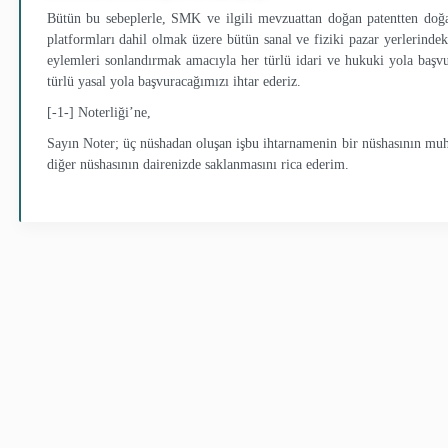
Bütün bu sebeplerle, SMK ve ilgili mevzuattan doğan patentten doğa
platformları
dahil olmak üzere bütün sanal ve fiziki pazar yerlerindeki
eylemleri sonlandırmak amacıyla her türlü idari ve hukuki yola başvu
türlü yasal yola başvuracağımızı ihtar ederiz.
[-1-]
Noterliği’ne,
Sayın Noter; üç nüshadan oluşan işbu ihtarnamenin bir nüshasının muhat
diğer nüshasının dairenizde saklanmasını rica ederim.