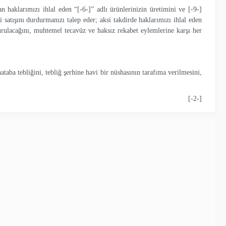
n haklarımızı ihlal eden “
[-6-]
” adlı ürünlerinizin üretimini ve
[-9-]
 satışını durdurmanızı talep eder; aksi takdirde haklarımızı ihlal eden
rulacağını, muhtemel tecavüz ve haksız rekabet eylemlerine karşı her
aba tebliğini, tebliğ şerhine havi bir nüshasının tarafıma verilmesini,
[-2-]