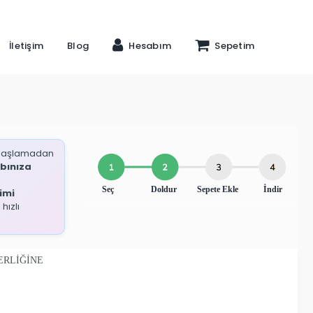
İletişim
Blog
Hesabım
Sepetim
başlamadan
bınıza
imi
hızlı
RLİĞİNE