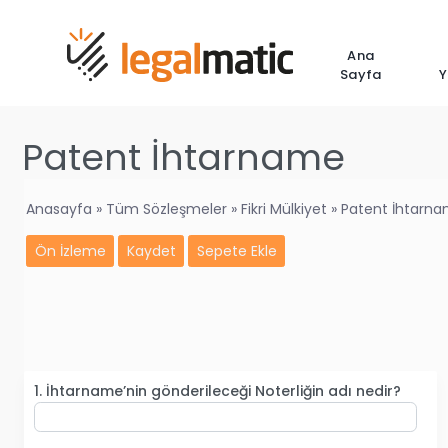
Ana
Sayfa
Y
Patent İhtarname
Anasayfa »
Tüm Sözleşmeler »
Fikri Mülkiyet »
Patent İhtarn
Ön İzleme
Kaydet
Sepete Ekle
1. İhtarname’nin gönderileceği Noterliğin adı nedir?