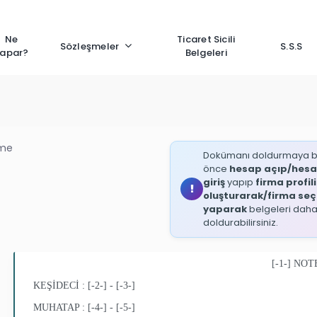
Ne
Ticaret Sicili
Sözleşmeler
S.S.S
apar?
Belgeleri
ame
Dokümanı doldurmaya 
önce
hesap açıp/hesa
giriş
yapıp
firma profili
oluşturarak/firma seç
yaparak
belgeleri daha 
doldurabilirsiniz.
[-1-]
NOTE
KEŞİDECİ :
[-2-]
-
[-3-]
MUHATAP :
[-4-]
-
[-5-]