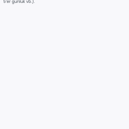
5’er günlük vb.).